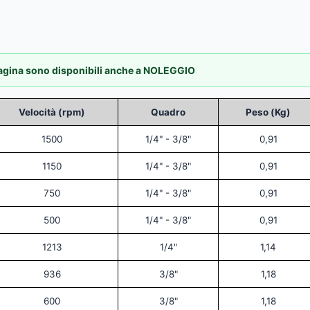
 pagina sono disponibili anche a NOLEGGIO
Velocità (rpm)
Quadro
Peso (Kg)
1500
1/4" - 3/8"
0,91
1150
1/4" - 3/8"
0,91
750
1/4" - 3/8"
0,91
500
1/4" - 3/8"
0,91
1213
1/4"
1,14
936
3/8"
1,18
600
3/8"
1,18