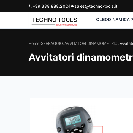
+39 388.888.2024
sales@techno-tools.it
OLEODINAMICA 7
Home
›
SERRAGGIO
›
AVVITATORI DINAMOMETRICI
›
Avvitat
Avvitatori dinamometr