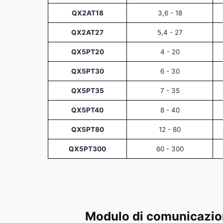
QX2AT18
3,6 - 18
QX2AT27
5,4 - 27
QX5PT20
4 - 20
QX5PT30
6 - 30
QX5PT35
7 - 35
QX5PT40
8 - 40
QX5PT80
12 - 80
QX5PT300
60 - 300
Modulo di comunicazion