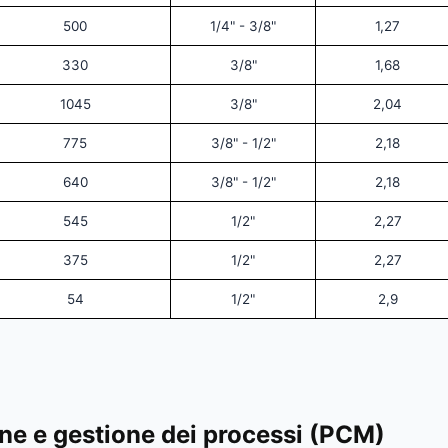
500
1/4" - 3/8"
1,27
330
3/8"
1,68
1045
3/8"
2,04
775
3/8" - 1/2"
2,18
640
3/8" - 1/2"
2,18
545
1/2"
2,27
375
1/2"
2,27
54
1/2"
2,9
e e gestione dei processi (PCM)