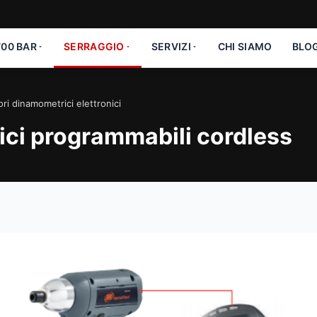
00 BAR
SERRAGGIO
SERVIZI
CHI SIAMO
BLO
ori dinamometrici elettronici
ici programmabili cordless