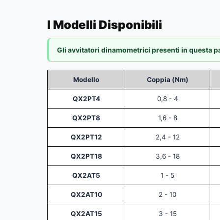
I Modelli Disponibili
Gli avvitatori dinamometrici presenti in questa
Modello
Coppia (Nm)
QX2PT4
0,8 - 4
QX2PT8
1,6 - 8
QX2PT12
2,4 - 12
QX2PT18
3,6 - 18
QX2AT5
1 - 5
QX2AT10
2 - 10
QX2AT15
3 - 15