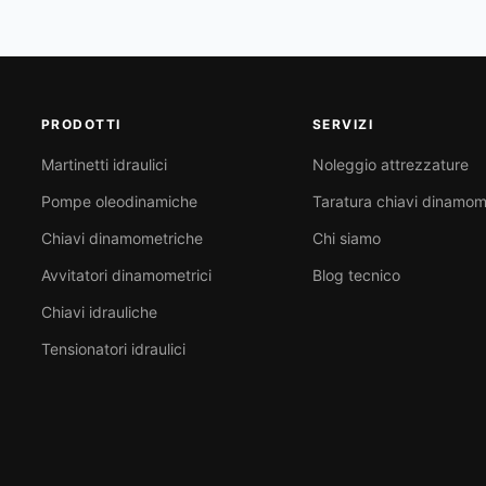
PRODOTTI
SERVIZI
Martinetti idraulici
Noleggio attrezzature
Pompe oleodinamiche
Taratura chiavi dinamom
Chiavi dinamometriche
Chi siamo
Avvitatori dinamometrici
Blog tecnico
Chiavi idrauliche
Tensionatori idraulici