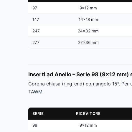
97
9×12 mm
147
14×18 mm
247
24×32 mm
277
27×36 mm
Inserti ad Anello – Serie 98 (9×12 mm)
Corona chiusa (ring-end) con angolo 15°. Per u
TAWM.
SERIE
RICEVITORE
98
9×12 mm