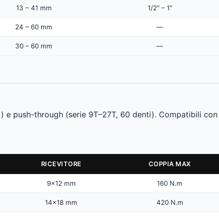
13 – 41 mm
1/2" – 1"
24 – 60 mm
—
30 – 60 mm
—
i) e push-through (serie 9T–27T, 60 denti). Compatibili con
RICEVITORE
COPPIA MAX
9×12 mm
160 N.m
14×18 mm
420 N.m