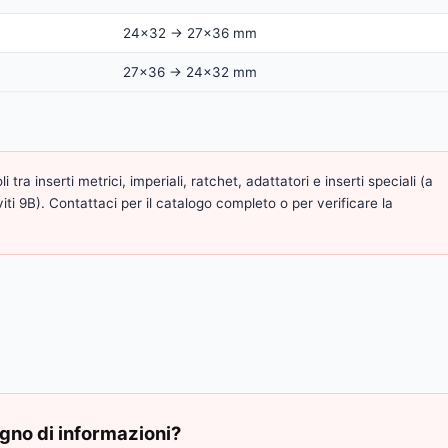
24×32 → 27×36 mm
27×36 → 24×32 mm
ra inserti metrici, imperiali, ratchet, adattatori e inserti speciali (a
iti 9B). Contattaci per il catalogo completo o per verificare la
gno di informazioni?