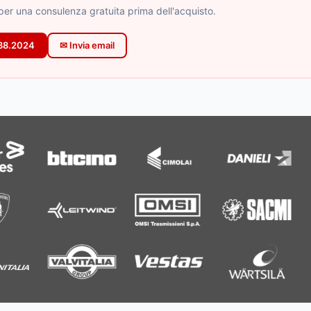
i per una consulenza gratuita prima dell'acquisto.
888.2024
✉ Invia email