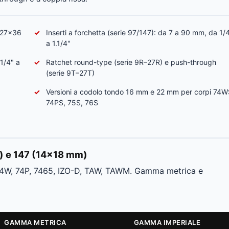
, 27×36
Inserti a forchetta (serie 97/147): da 7 a 90 mm, da 1/
a 1.1/4"
 1/4" a
Ratchet round-type (serie 9R–27R) e push-through
(serie 9T–27T)
Versioni a codolo tondo 16 mm e 22 mm per corpi 74W
74PS, 75S, 76S
m) e 147 (14×18 mm)
 74W, 74P, 7465, IZO-D, TAW, TAWM. Gamma metrica e
GAMMA METRICA
GAMMA IMPERIALE