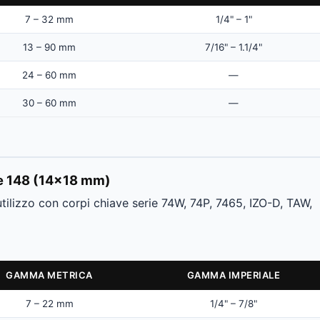
7 – 32 mm
1/4" – 1"
13 – 90 mm
7/16" – 1.1/4"
24 – 60 mm
—
30 – 60 mm
—
 e 148 (14×18 mm)
tilizzo con corpi chiave serie 74W, 74P, 7465, IZO-D, TAW,
GAMMA METRICA
GAMMA IMPERIALE
7 – 22 mm
1/4" – 7/8"