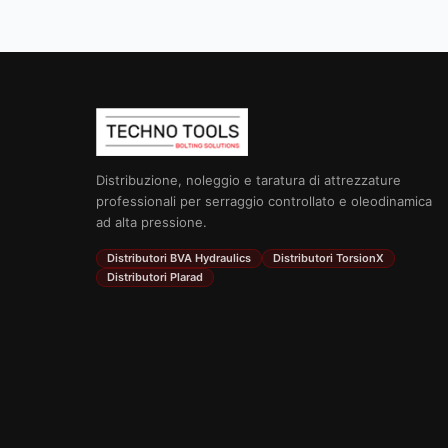
Distribuzione, noleggio e taratura di attrezzature
professionali per serraggio controllato e oleodinamica
ad alta pressione.
Distributori BVA Hydraulics
Distributori TorsionX
Distributori Plarad