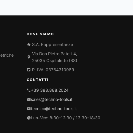
DOVE SIAMO
S.A. Rappresentanze
Via Don Pietro Patelli 4,
etriche
25035 Ospitaletto (BS)
P. IVA: 03754310989
CONTATTI
+39 388.888.2024
sales@techno-tools.it
tecnico@techno-tools.it
Lun–Ven: 8:30–12:30 / 13:30–18:30