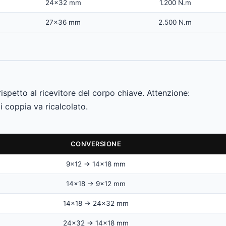
24×32 mm
1.200 N.m
27×36 mm
2.500 N.m
ispetto al ricevitore del corpo chiave. Attenzione:
i coppia va ricalcolato.
CONVERSIONE
9×12 → 14×18 mm
14×18 → 9×12 mm
14×18 → 24×32 mm
24×32 → 14×18 mm