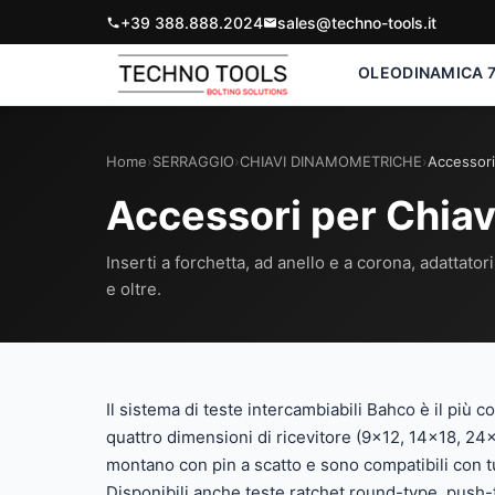
+39 388.888.2024
sales@techno-tools.it
OLEODINAMICA 7
Home
›
SERRAGGIO
›
CHIAVI DINAMOMETRICHE
›
Accessori
Accessori per Chia
Inserti a forchetta, ad anello e a corona, adattatori
e oltre.
Il sistema di teste intercambiabili Bahco è il più c
quattro dimensioni di ricevitore (9×12, 14×18, 24
montano con pin a scatto e sono compatibili con 
Disponibili anche teste ratchet round-type, push-