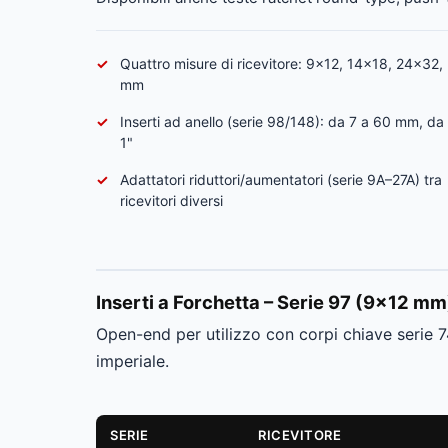
Quattro misure di ricevitore: 9×12, 14×18, 24×32
mm
Inserti ad anello (serie 98/148): da 7 a 60 mm, da
1"
Adattatori riduttori/aumentatori (serie 9A–27A) tra
ricevitori diversi
Inserti a Forchetta – Serie 97 (9×12 m
Open-end per utilizzo con corpi chiave serie
imperiale.
SERIE
RICEVITORE