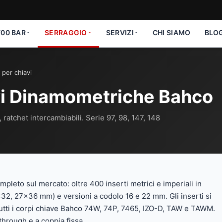
00 BAR
SERRAGGIO
SERVIZI
CHI SIAMO
BLO
 per chiavi
vi Dinamometriche Bahco
, ratchet intercambiabili. Serie 97, 98, 147, 148
ompleto sul mercato: oltre 400 inserti metrici e imperiali in
×32, 27×36 mm) e versioni a codolo 16 e 22 mm. Gli inserti si
tutti i corpi chiave Bahco 74W, 74P, 7465, IZO-D, TAW e TAWM.
through e a coppia fissa.