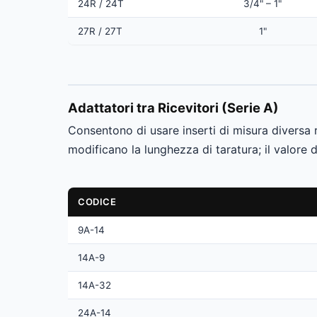
24R / 24T
3/4" – 1"
27R / 27T
1"
Adattatori tra Ricevitori (Serie A)
Consentono di usare inserti di misura diversa r
modificano la lunghezza di taratura; il valore d
CODICE
9A-14
14A-9
14A-32
24A-14