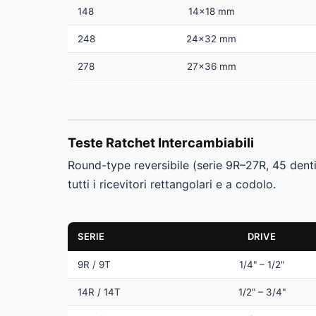
148
14×18 mm
248
24×32 mm
278
27×36 mm
Teste Ratchet Intercambiabili
Round-type reversibile (serie 9R–27R, 45 dent
tutti i ricevitori rettangolari e a codolo.
SERIE
DRIVE
9R / 9T
1/4" – 1/2"
14R / 14T
1/2" – 3/4"